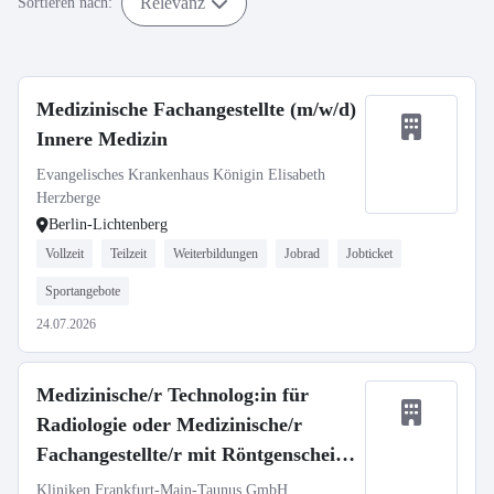
Relevanz
Sortieren nach:
Medizinische Fachangestellte (m/w/d)
Innere Medizin
Evangelisches Krankenhaus Königin Elisabeth
Herzberge
Berlin-Lichtenberg
Vollzeit
Teilzeit
Weiterbildungen
Jobrad
Jobticket
Sportangebote
24.07.2026
Medizinische/r Technolog:in für
Radiologie oder Medizinische/r
Fachangestellte/r mit Röntgenschein
(m/w/d)
Kliniken Frankfurt-Main-Taunus GmbH