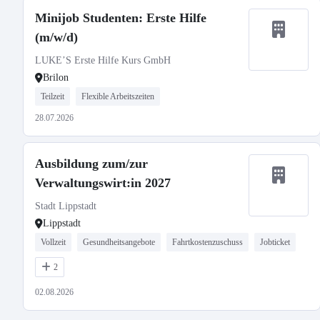
Minijob Studenten: Erste Hilfe
(m/w/d)
LUKE’S Erste Hilfe Kurs GmbH
Brilon
Teilzeit
Flexible Arbeitszeiten
28.07.2026
Ausbildung zum/zur
Verwaltungswirt:in 2027
Stadt Lippstadt
Lippstadt
Vollzeit
Gesundheitsangebote
Fahrtkostenzuschuss
Jobticket
2
02.08.2026