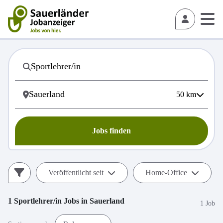
50
km
Jobs finden
Veröffentlicht seit
Home-Office
1
Sportlehrer/in
Jobs in
Sauerland
1 Job