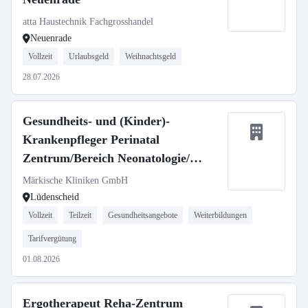
atta Haustechnik Fachgrosshandel
Neuenrade
Vollzeit
Urlaubsgeld
Weihnachtsgeld
28.07.2026
Gesundheits- und (Kinder)-
Krankenpfleger Perinatal
Zentrum/Bereich Neonatologie/
Kinderintensivstation (m/w/d)
Märkische Kliniken GmbH
Lüdenscheid
Vollzeit
Teilzeit
Gesundheitsangebote
Weiterbildungen
Tarifvergütung
01.08.2026
Ergotherapeut Reha-Zentrum