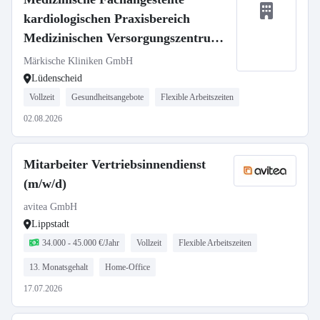
kardiologischen Praxisbereich
Medizinischen Versorgungszentrums
(m/w/d)
Märkische Kliniken GmbH
Lüdenscheid
Vollzeit
Gesundheitsangebote
Flexible Arbeitszeiten
02.08.2026
Mitarbeiter Vertriebsinnendienst
(m/w/d)
avitea GmbH
Lippstadt
34.000 - 45.000 €/Jahr
Vollzeit
Flexible Arbeitszeiten
13. Monatsgehalt
Home-Office
17.07.2026