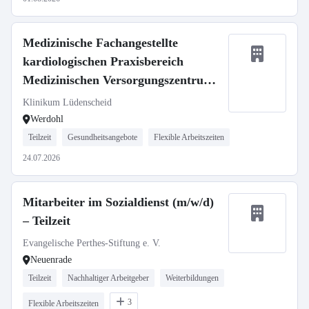
Medizinische Fachangestellte
kardiologischen Praxisbereich
Medizinischen Versorgungszentrums
(m/w/d)
Klinikum Lüdenscheid
Werdohl
Teilzeit
Gesundheitsangebote
Flexible Arbeitszeiten
24.07.2026
Mitarbeiter im Sozialdienst (m/w/d)
– Teilzeit
Evangelische Perthes-Stiftung e. V.
Neuenrade
Teilzeit
Nachhaltiger Arbeitgeber
Weiterbildungen
3
Flexible Arbeitszeiten