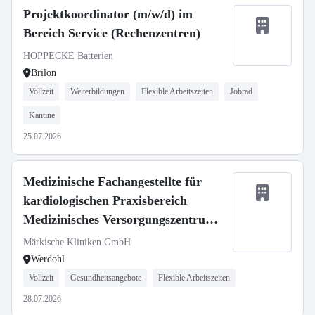
Projektkoordinator (m/w/d) im
Bereich Service (Rechenzentren)
HOPPECKE Batterien
Brilon
Vollzeit
Weiterbildungen
Flexible Arbeitszeiten
Jobrad
Kantine
25.07.2026
Medizinische Fachangestellte für
kardiologischen Praxisbereich
Medizinisches Versorgungszentrum
(m/w/d)
Märkische Kliniken GmbH
Werdohl
Vollzeit
Gesundheitsangebote
Flexible Arbeitszeiten
28.07.2026