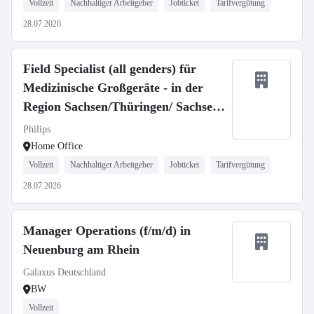
Vollzeit
Nachhaltiger Arbeitgeber
Jobticket
Tarifvergütung
28.07.2026
Field Specialist (all genders) für
Medizinische Großgeräte - in der
Region Sachsen/Thüringen/ Sachsen-
Anh.
Philips
Home Office
Vollzeit
Nachhaltiger Arbeitgeber
Jobticket
Tarifvergütung
28.07.2026
Manager Operations (f/m/d) in
Neuenburg am Rhein
Galaxus Deutschland
BW
Vollzeit