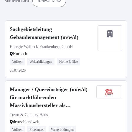
Relevanz
Sortieren nach:
Sachgebietsleitung
Gebäudemanagement (m/w/d)
Energie Waldeck-Frankenberg GmbH
Korbach
Vollzeit
Weiterbildungen
Home-Office
28.07.2026
Manager / Quereinsteiger (m/w/d)
für marktführenden
Massivhaushersteller als
selbstständiger Gebietsleiter
Town & Country Haus
deutschlandweit
Vollzeit
Freelancer
Weiterbildungen