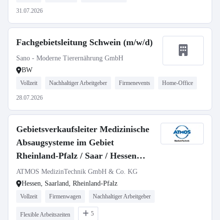
31.07.2026
Fachgebietsleitung Schwein (m/w/d)
Sano - Moderne Tierernährung GmbH
BW
Vollzeit
Nachhaltiger Arbeitgeber
Firmenevents
Home-Office
28.07.2026
Gebietsverkaufsleiter Medizinische
Absaugsysteme im Gebiet
Rheinland-Pfalz / Saar / Hessen
(m/w/d)
ATMOS MedizinTechnik GmbH & Co. KG
Hessen, Saarland, Rheinland-Pfalz
Vollzeit
Firmenwagen
Nachhaltiger Arbeitgeber
5
Flexible Arbeitszeiten