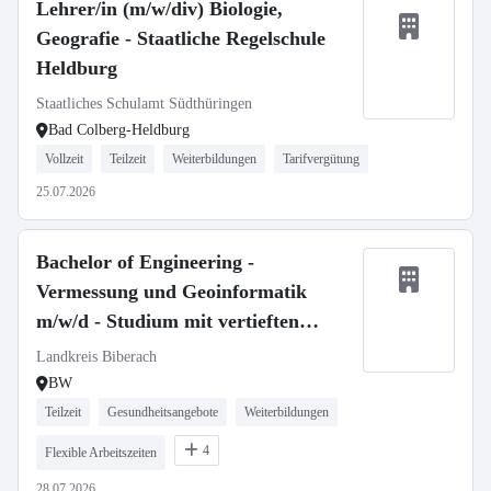
Lehrer/in (m/w/div) Biologie,
Geografie - Staatliche Regelschule
Heldburg
Staatliches Schulamt Südthüringen
Bad Colberg-Heldburg
Vollzeit
Teilzeit
Weiterbildungen
Tarifvergütung
25.07.2026
Bachelor of Engineering -
Vermessung und Geoinformatik
m/w/d - Studium mit vertieften
Praxisphasen
Landkreis Biberach
BW
Teilzeit
Gesundheitsangebote
Weiterbildungen
4
Flexible Arbeitszeiten
28.07.2026