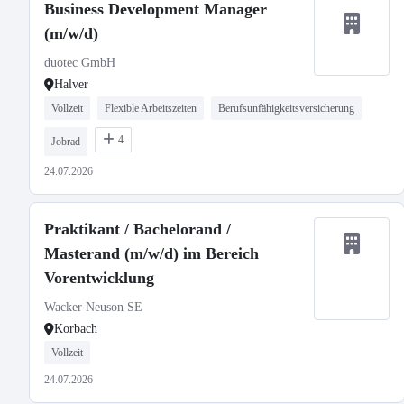
Business Development Manager
(m/w/d)
duotec GmbH
Halver
Vollzeit
Flexible Arbeitszeiten
Berufsunfähigkeitsversicherung
4
Jobrad
24.07.2026
Praktikant / Bachelorand /
Masterand (m/w/d) im Bereich
Vorentwicklung
Wacker Neuson SE
Korbach
Vollzeit
24.07.2026