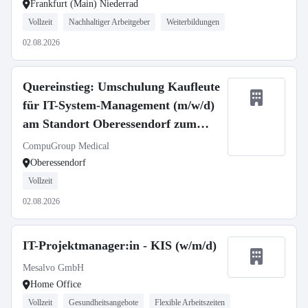
Frankfurt (Main) Niederrad
Vollzeit
Nachhaltiger Arbeitgeber
Weiterbildungen
02.08.2026
Quereinstieg: Umschulung Kaufleute
für IT-System-Management (m/w/d)
am Standort Oberessendorf zum
01.09.2026
CompuGroup Medical
Oberessendorf
Vollzeit
02.08.2026
IT-Projektmanager:in - KIS (w/m/d)
Mesalvo GmbH
Home Office
Vollzeit
Gesundheitsangebote
Flexible Arbeitszeiten