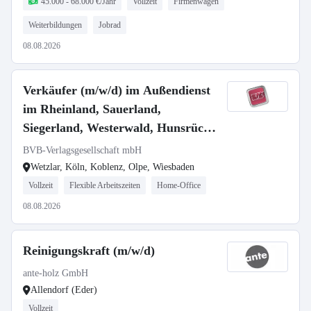
45.000 - 68.000 €/Jahr
Vollzeit
Firmenwagen
Weiterbildungen
Jobrad
08.08.2026
Verkäufer (m/w/d) im Außendienst
im Rheinland, Sauerland,
Siegerland, Westerwald, Hunsrück
und Eifel
BVB-Verlagsgesellschaft mbH
Wetzlar, Köln, Koblenz, Olpe, Wiesbaden
Vollzeit
Flexible Arbeitszeiten
Home-Office
08.08.2026
Reinigungskraft (m/w/d)
ante-holz GmbH
Allendorf (Eder)
Vollzeit